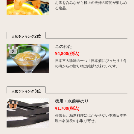
お酒を呑みながら極上の夫婦の時間が楽しめ
る逸品。
このわた
¥4,800
(税込)
日本三大珍味の一つ！日本酒にぴったり！冬
の海からの贈り物は絶妙な味わいです。
徳用・水前寺のり
¥1,700
(税込)
茶懐石、精進料理にはかかせない本格日本料
理の名脇役のお取り寄せ。