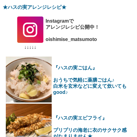
★ハスの実アレンジレシピ★
Instagramで
アレンジレシピ公開中！
oishimise_matsumoto
↓↓↓↓↓
『ハスの実ごはん』
おうちで気軽に薬膳ごはん♪
白米を玄米などに変えて炊いても
good♪
『ハスの実エビフライ』
プリプリの海老に衣のサクサク感
がたまりません★