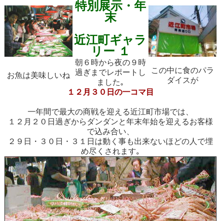
特別展示・年
末
近江町ギャラ
リー １
朝６時から夜の９時
この中に食のパラ
過ぎまでレポートし
お魚は美味しいね
ダイスが
ました｡
１２月３０日の一コマ目
一年間で最大の商戦を迎える近江町市場では、
１２月２０日過ぎからダンダンと年末年始を迎えるお客様
で込み合い、
２９日・３０日・３１日は動く事も出来ないほどの人で埋
め尽くされます｡