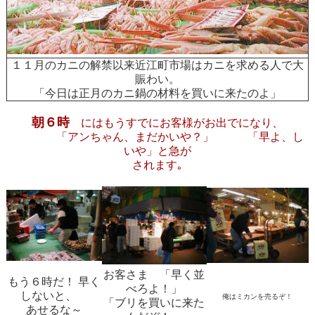
１１月のカニの解禁以来近江町市場はカニを求める人で大
賑わい。
「今日は正月のカニ鍋の材料を買いに来たのよ」
朝６時
にはもうすでにお客様がお出でになり、
「アンちゃん、まだかいや？」 「早よ、し
いや」と急が
されます｡
お客さま 「早く並
もう６時だ！ 早く
べろよ！」
しないと、
俺はミカンを売るぞ！
「ブリを買いに来た
あせるな～