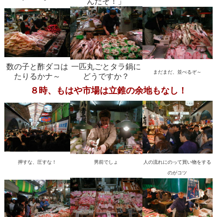
んだぞ！」
数の子と酢ダコは
一匹丸ごとタラ鍋に
まだまだ、並べるぞ～
たりるかナ～
どうですか？
８時、もはや市場は立錐の余地もなし！
押すな、圧すな！
男前でしょ
人の流れにのって買い物をする
のがコツ