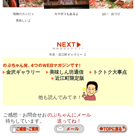
地物のカニだョ
カマボコもあるよ
はい、おつり
美味しいよ
年末・近江町ギャラリー ２
金沢ギャラリー
美味しん坊通信
トクトク大事点
近江町限定版
他も読んでみてネ！
ご感想・お問合せお
のぶちゃんにメール
待ちしています。
送ってね！